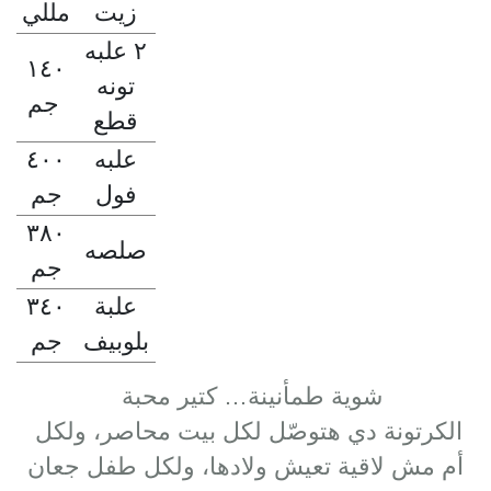
زيت
مللي
٢ علبه
١٤٠
تونه
جم
قطع
علبه
٤٠٠
فول
جم
٣٨٠
صلصه
جم
علبة
٣٤٠
بلوبيف
جم
شوية طمأنينة… كتير محبة
الكرتونة دي هتوصّل لكل بيت محاصر، ولكل
أم مش لاقية تعيش ولادها، ولكل طفل جعان