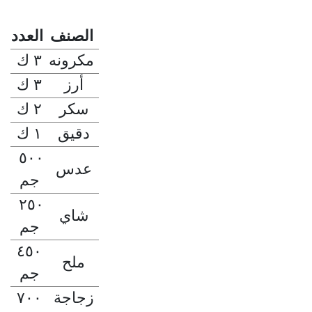
الصنف
العدد
مكرونه
٣ ك
أرز
٣ ك
سكر
٢ ك
دقيق
١ ك
٥٠٠
عدس
جم
٢٥٠
شاي
جم
٤٥٠
ملح
جم
زجاجة
٧٠٠